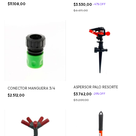
$11.108,00
$3.530,00
-
47
%
OFF
$6.611,00
ASPERSOR PALO RESORTE
CONECTOR MANGUERA 3/4
$3.762,00
-
29
%
OFF
$2.512,00
$5.289,00