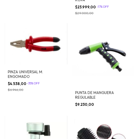
$23.999,00
-
17
%
OFF
$29.000,00
PINZA UNIVERSAL M.
ENGOMADO
$4.538,00
-
35
%
OFF
$6.946,00
PUNTA DE MANGUERA
REGULABLE
$9.230,00