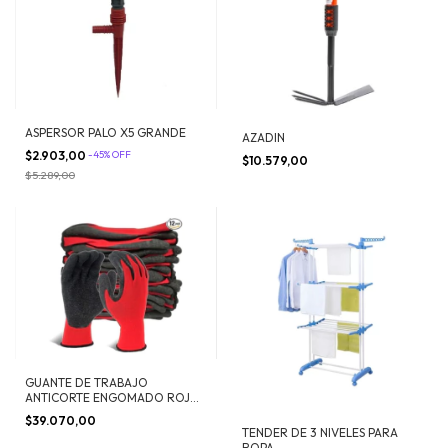
ASPERSOR PALO X5 GRANDE
AZADIN
$2.903,00
-
45
%
OFF
$10.579,00
$5.289,00
GUANTE DE TRABAJO
ANTICORTE ENGOMADO ROJO
X 12 UNIDADES
$39.070,00
TENDER DE 3 NIVELES PARA
ROPA