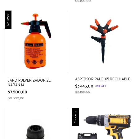
$8.100,00
Sin stock
ASPERSOR PALO X5 REGULABLE
JARD.PULVERIZADOR 2L
NARANJA
$3.443,00
-
33
%
OFF
$7.500,00
$5.157,00
$9.000,00
Sin stock