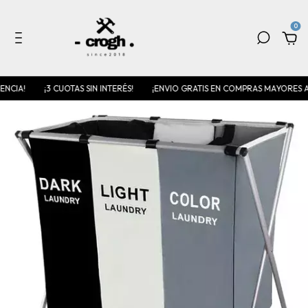
0
!
¡3 CUOTAS SIN INTERÉS!
¡ENVIO GRATIS EN COMPRAS MAYORES A $70