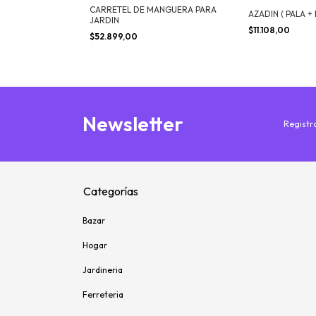
CARRETEL DE MANGUERA PARA
X5 GRANDE
AZADIN ( PALA +
JARDIN
FF
$11.108,00
$52.899,00
Newsletter
Registra
Categorías
Bazar
Hogar
Jardineria
Ferreteria