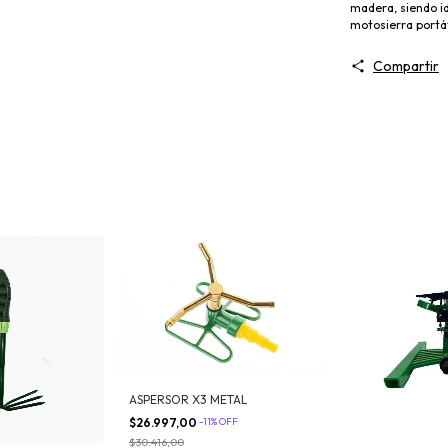
madera, siendo i
motosierra portát
Compartir
ASPERSOR X3 METAL
$26.997,00
-
11
%
OFF
$30.416,00