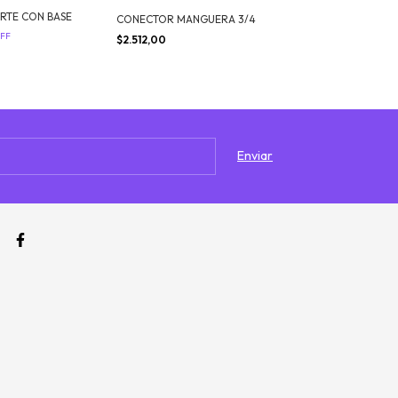
RTE CON BASE
CONECTOR MANGUERA 3/4
CONECTOR MAN
FF
$2.512,00
$2.644,00