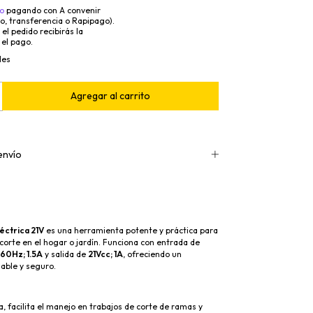
o
pagando con A convenir
to, transferencia o Rapipago).
el pedido recibirás la
 el pago.
les
envío
éctrica 21V
es una herramienta potente y práctica para
corte en el hogar o jardín. Funciona con entrada de
60Hz; 1.5A
y salida de
21Vcc; 1A
, ofreciendo un
able y seguro.
, facilita el manejo en trabajos de corte de ramas y