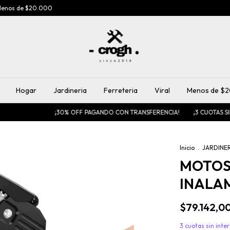
enos de $20.000
Hogar
Jardineria
Ferreteria
Viral
Menos de $
¡30% OFF PAGANDO CON TRANSFERENCIA!
¡3 CUOTAS SIN INTERÉ
Inicio
.
JARDINE
MOTOS
INALA
$79.142,0
3
cuotas sin inte