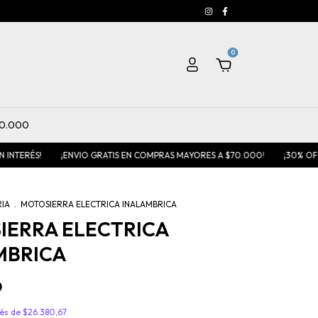
0
20.000
S!
¡ENVIO GRATIS EN COMPRAS MAYORES A $70.000!
¡30% OFF PAGAN
RIA
.
MOTOSIERRA ELECTRICA INALAMBRICA
IERRA ELECTRICA
MBRICA
0
rés de
$26.380,67