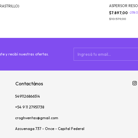
ASPERSOR RESO
 RASTRILLO)
$7.897,00
-
25
%
O
$10.579,00
te y recibí nuestras ofertas.
Contactános
5491126866514
+54 9 11 27951738
croghventas@gmail.com
Azcuenaga 737 - Once - Capital Federal