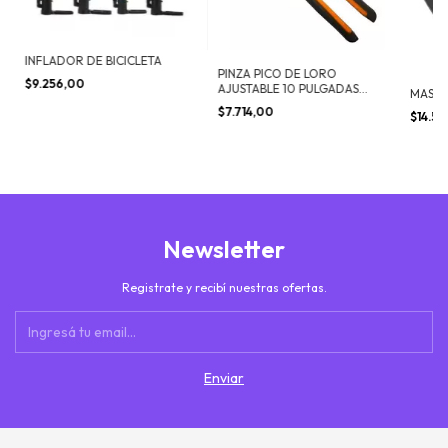
INFLADOR DE BICICLETA
PINZA PICO DE LORO
$9.256,00
AJUSTABLE 10 PULGADAS
MASCA
ACERO
$7.714,00
$14.5
Newsletter
Registrate y recibí nuestras ofertas.