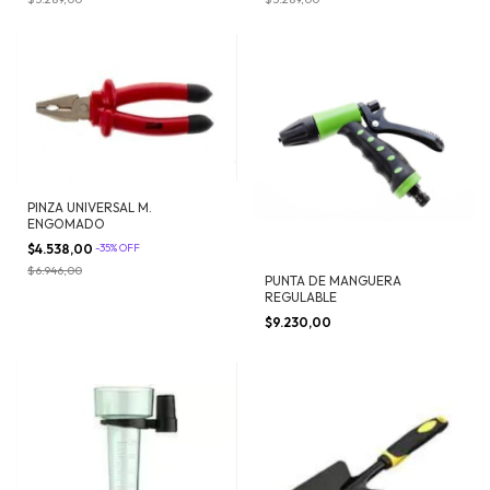
PINZA UNIVERSAL M.
ENGOMADO
$4.538,00
-
35
%
OFF
$6.946,00
PUNTA DE MANGUERA
REGULABLE
$9.230,00