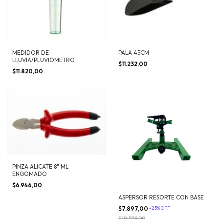
MEDIDOR DE
PALA 45CM
LLUVIA/PLUVIOMETRO
$11.232,00
$11.820,00
PINZA ALICATE 8" ML
ENGOMADO
$6.946,00
ASPERSOR RESORTE CON BASE
$7.897,00
-
25
%
OFF
$10.579,00