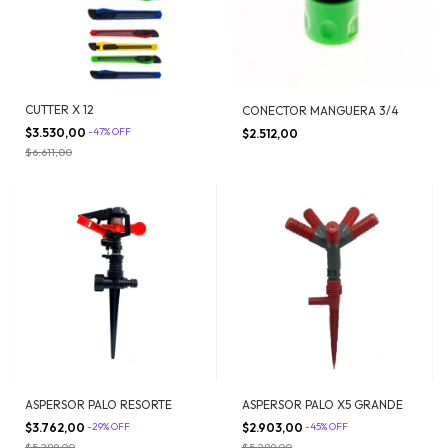
CUTTER X 12
CONECTOR MANGUERA 3/4
$3.530,00
-
47
%
OFF
$2.512,00
$6.611,00
ASPERSOR PALO RESORTE
ASPERSOR PALO X5 GRANDE
$3.762,00
-
29
%
OFF
$2.903,00
-
45
%
OFF
$5.289,00
$5.289,00