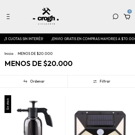
0
 CUOTAS SIN INTERÉS!
¡ENVIO GRATIS EN COMPRAS MAYORES A $70.000!
Inicio
.
MENOS DE $20.000
MENOS DE $20.000
Ordenar
Filtrar
Sin stock