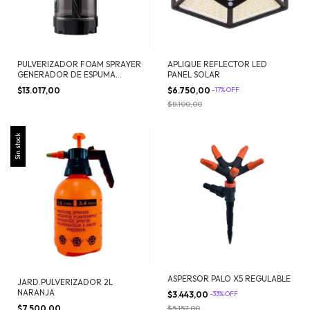
PULVERIZADOR FOAM SPRAYER
APLIQUE REFLECTOR LED
GENERADOR DE ESPUMA
PANEL SOLAR
PREMIUM 2 LTS
$13.017,00
$6.750,00
-
17
%
OFF
$8.100,00
Sin stock
ASPERSOR PALO X5 REGULABLE
JARD.PULVERIZADOR 2L
NARANJA
$3.443,00
-
33
%
OFF
$7.500,00
$5.157,00