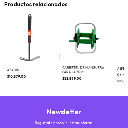
Productos relacionados
CARRETEL DE MANGUERA
ASPER
AZADIN
PARA JARDIN
$3.76
$10.579,00
$52.899,00
$5.289
Newsletter
Registrate y recibí nuestras ofertas.