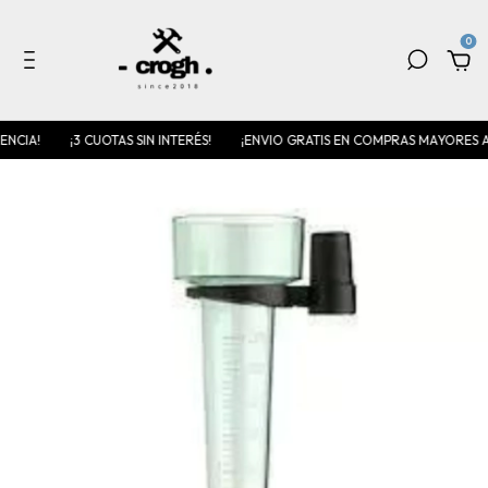
0
!
¡3 CUOTAS SIN INTERÉS!
¡ENVIO GRATIS EN COMPRAS MAYORES A $70