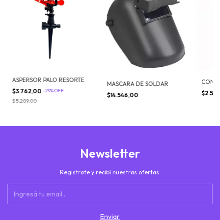
ASPERSOR PALO RESORTE
CONEC
MASCARA DE SOLDAR
$3.762,00
-
29
%
OFF
$2.51
$14.546,00
$5.289,00
Newsletter
Registrate y recibí nuestras ofertas.