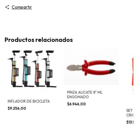
Compartir
Productos relacionados
PINZA ALICATE 8" ML
ENGOMADO
INFLADOR DE BICICLETA
$6.946,00
$9.256,00
SET J
CRIQU
PIEZAS
$13.12