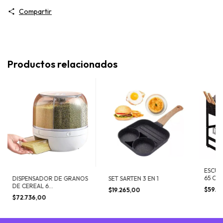
Compartir
Productos relacionados
ESCUR
65 CM
DISPENSADOR DE GRANOS
SET SARTEN 3 EN 1
DE CEREAL 6
$59.51
$19.265,00
COMPARTIMENTOS
$72.736,00